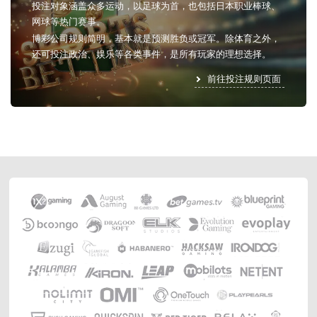
投注对象涵盖众多运动，以足球为首，也包括日本职业棒球、
网球等热门赛事。
博彩公司规则简明，基本就是预测胜负或冠军。除体育之外，
还可投注政治、娱乐等各类事件，是所有玩家的理想选择。
前往投注规则页面