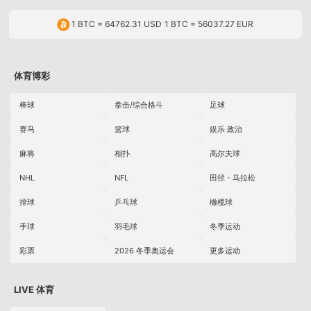
1 BTC =
64762.31
USD
1 BTC =
56037.27
EUR
体育博彩
棒球
拳击/综合格斗
足球
赛马
篮球
娱乐 政治
麻将
相扑
高尔夫球
NHL
NFL
田径・马拉松
排球
乒乓球
橄榄球
手球
羽毛球
冬季运动
彩票
2026 冬季奥运会
更多运动
LIVE 体育