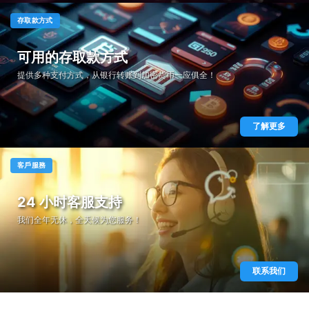
存取款方式
可用的存取款方式
提供多种支付方式，从银行转账到加密货币一应俱全！
了解更多
客戶服務
24 小时客服支持
我们全年无休，全天候为您服务！
联系我们