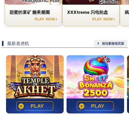
甜蜜的富矿 糖果樂園
XXXtreme 闪电轮盘
PLAY NOW
PLAY NOW
最新老虎机
前往新游戏页面
PLAY
PLAY