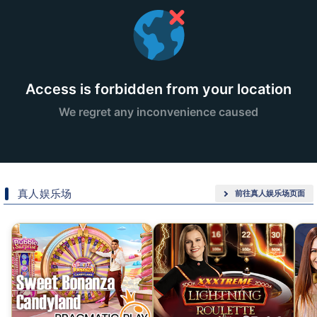
Access is forbidden from your location
We regret any inconvenience caused
真人娱乐场
前往真人娱乐场页面