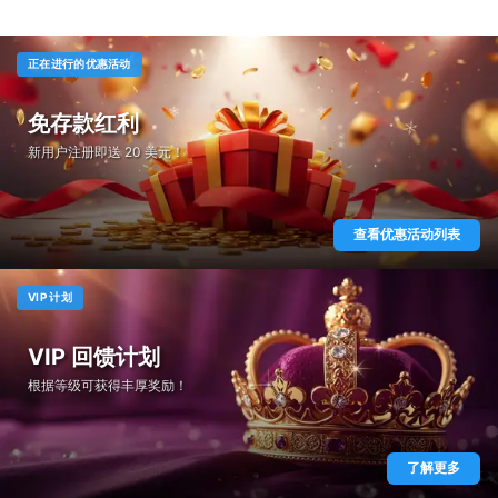
正在进行的优惠活动
免存款红利
新用户注册即送 20 美元！
查看优惠活动列表
VIP 计划
VIP 回馈计划
根据等级可获得丰厚奖励！
了解更多