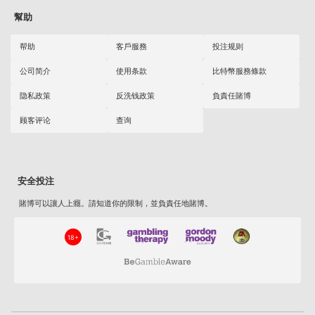
幫助
帮助
客戶服務
投注规则
公司简介
使用条款
比特幣服務條款
隐私政策
反洗钱政策
負責任賭博
顾客评论
查询
安全投注
賭博可以讓人上癮。請知道你的限制，並負責任地賭博。
18+