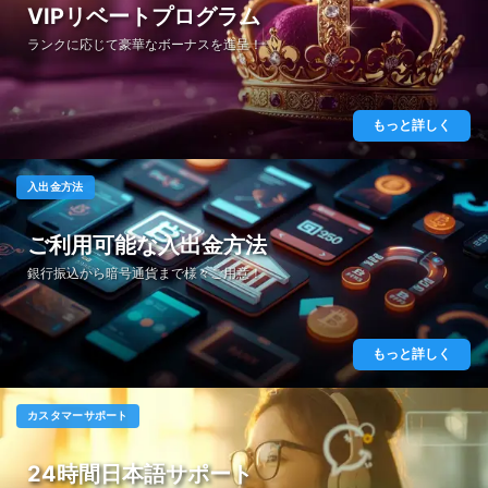
VIPリベートプログラム
ランクに応じて豪華なボーナスを進呈！
もっと詳しく
入出金方法
ご利用可能な入出金方法
銀行振込から暗号通貨まで様々ご用意！
もっと詳しく
カスタマーサポート
24時間日本語サポート