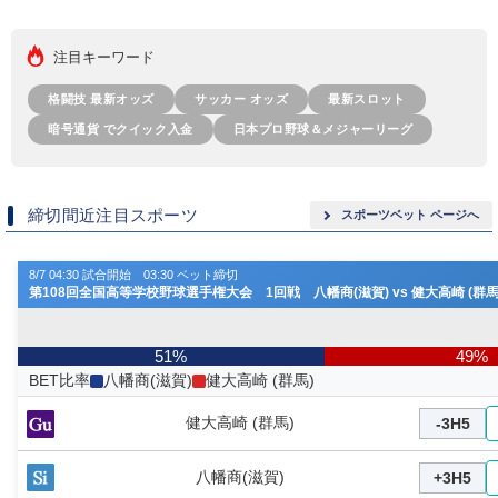
注目キーワード
格闘技 最新オッズ
サッカー オッズ
最新スロット
暗号通貨 でクイック入金
日本プロ野球＆メジャーリーグ
締切間近注目スポーツ
スポーツベット ページへ
8/7 04:30 試合開始 03:30 ベット締切
第108回全国高等学校野球選手権大会 1回戦 八幡商(滋賀) vs 健大高崎 (群馬
51%
49%
BET比率
八幡商(滋賀)
健大高崎 (群馬)
健大高崎 (群馬)
-3H5
八幡商(滋賀)
+3H5