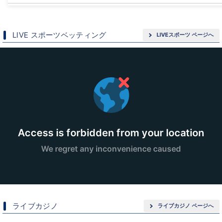
LIVE スポーツベッティング
LIVEスポーツ ページへ
Access is forbidden from your location
We regret any inconvenience caused
ライブカジノ
ライブカジノ ページへ