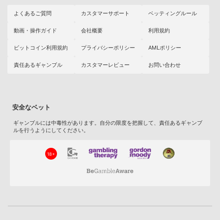
よくあるご質問
カスタマーサポート
ベッティングルール
動画・操作ガイド
会社概要
利用規約
ビットコイン利用規約
プライバシーポリシー
AMLポリシー
責任あるギャンブル
カスタマーレビュー
お問い合わせ
安全なベット
ギャンブルには中毒性があります。自分の限度を把握して、責任あるギャンブ
ルを行うようにしてください。
18+