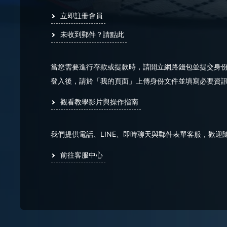
立即註冊會員
未收到郵件？請點此
當您需要進行存款或提款時，請開立網路錢包並提交身
登入後，請於「我的頁面」上傳身份文件並填寫必要資
觀看教學影片與操作指南
我們提供電話、LINE、即時聊天與郵件表單客服，歡迎
前往客服中心