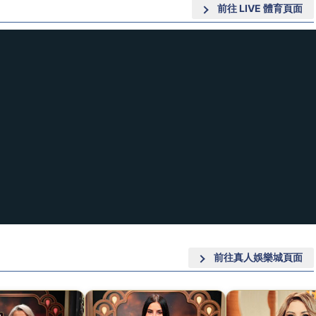
前往 LIVE 體育頁面
前往真人娛樂城頁面