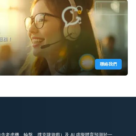
服務！
聯絡我們
（包含老虎機、輪盤、撲克牌遊戲）及 AI 虛擬體育預測於一