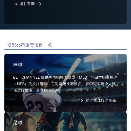
前往客服中心
博彩公司体育项目一览
棒球
BET CHANNEL 提供美国职棒大联盟（MLB）与日本职业棒球
（NPB）的投注选项，可对每场比赛胜负、赛季冠军与个人奖
项进行投注，尽享棒球乐趣。
前往棒球投注页面
足球