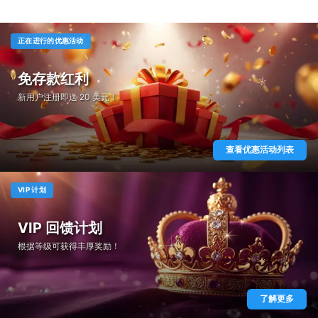
正在进行的优惠活动
免存款红利
新用户注册即送 20 美元！
查看优惠活动列表
VIP 计划
VIP 回馈计划
根据等级可获得丰厚奖励！
了解更多