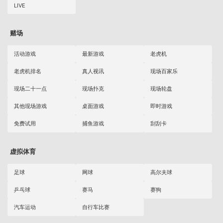
LIVE
赌场
活动游戏
最新游戏
老虎机
老虎机排名
真人视讯
现场百家乐
现场二十一点
现场扑克
现场轮盘
其他现场游戏
桌面游戏
即时游戏
免费试用
捕鱼游戏
刮刮卡
虚拟体育
足球
网球
高尔夫球
乒乓球
赛马
赛狗
汽车运动
自行车比赛