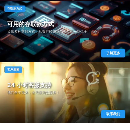
存取款方式
可用的存取款方式
提供多种支付方式，从银行转账到加密货币一应俱全！
了解更多
客戶服務
24 小时客服支持
我们全年无休，全天候为您服务！
联系我们