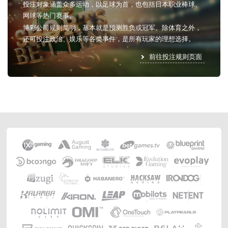
投注对象涵盖众多运动，以足球为首，也包括日本职业棒球、
网球等热门赛事。
博彩公司规则简明，基本就是预测胜负或冠军。除体育之外，
还可投注政治、娱乐等各类事件，是所有玩家的理想选择。
前往投注规则页面