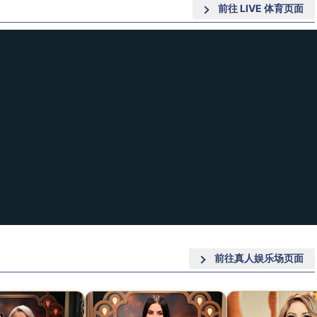
前往 LIVE 体育页面
前往真人娱乐场页面