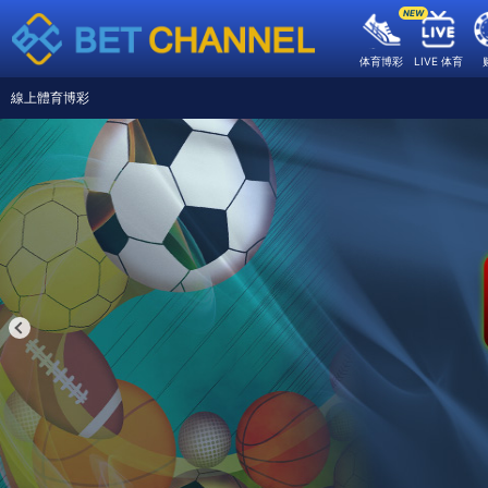
NEW
体育博彩
LIVE 体育
線上體育博彩