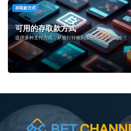
存取款方式
可用的存取款方式
提供多种支付方式，从银行转账到加密货币一应俱全！