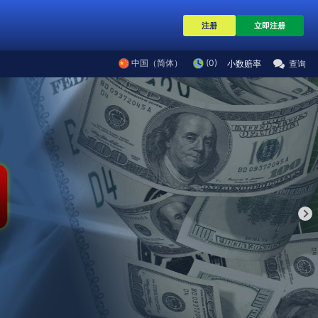
注册
立即注册
中国（简体）
(0)
小数赔率
查询