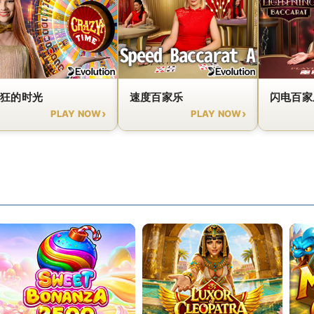
疯狂的时光
速度百家乐
闪电百家
PLAY NOW
PLAY NOW