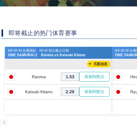
即将截止的热门体育赛事
8/8 08:30 比賽開始 08:40 投注截止日期
8/8 08:30
ONE SAMURAI 2 Ranma vs Katsuki Kitano
ONE SAMURA
匹配信息
添加到投注
Ranma
1.53
Hir
添加到投注
Katsuki Kitano
2.29
Ryu