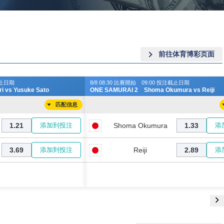
前往体育博彩页面
截止日期
8/8 08:30 比賽開始 09:00 投注截止日期
 vs Yusuke Sato
ONE SAMURAI 2 Shoma Okumura vs Reiji
匹配信息
添加到投注
添
1.21
Shoma Okumura
1.33
添加到投注
添
3.69
Reiji
2.89