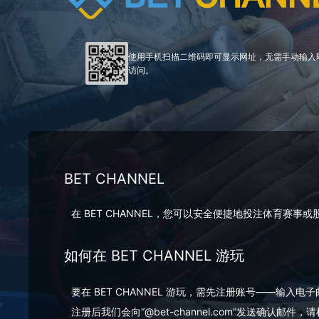
使用手机扫描二维码即可显示网址，无需手动输入
访问。
BET CHANNEL
在 BET CHANNEL，您可以安全便捷地投注体育赛
如何在 BET CHANNEL 游玩
要在 BET CHANNEL 游玩，需先注册账号——输入电
注册后我们会向“@bet-channel.com”发送确认邮