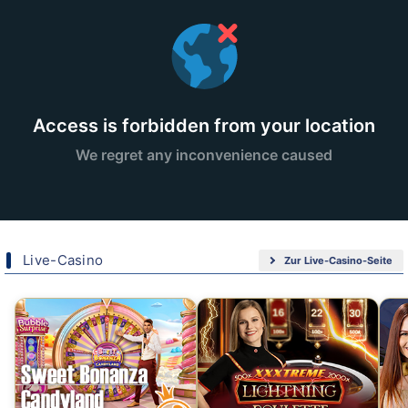
Access is forbidden from your location
We regret any inconvenience caused
Live-Casino
Zur Live-Casino-Seite