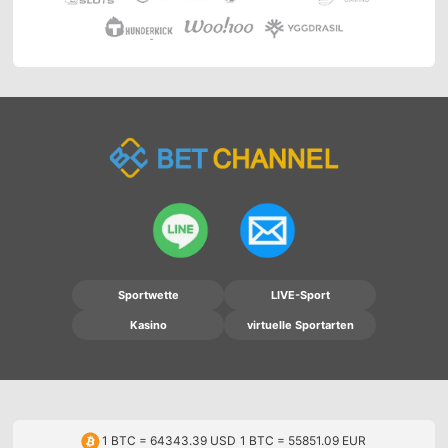
Sportwette
LIVE-Sport
Kasino
virtuelle Sportarten
1 BTC =
64343.39
USD
1 BTC =
55851.09
EUR