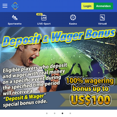
Login
Anmelden
NEW
Sportwette
LIVE-Sport
Kasino
Virtuell
Online Buchmacher
Deutsch
(0)
Kontakt
Dezimalquoten