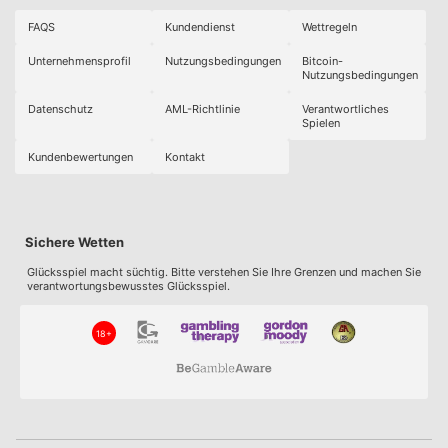
FAQS
Kundendienst
Wettregeln
Unternehmensprofil
Nutzungsbedingungen
Bitcoin-
Nutzungsbedingungen
Datenschutz
AML-Richtlinie
Verantwortliches
Spielen
Kundenbewertungen
Kontakt
Sichere Wetten
Glücksspiel macht süchtig. Bitte verstehen Sie Ihre Grenzen und machen Sie
verantwortungsbewusstes Glücksspiel.
18+