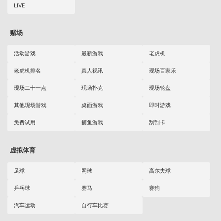
LIVE
赌场
活动游戏
最新游戏
老虎机
老虎机排名
真人视讯
现场百家乐
现场二十一点
现场扑克
现场轮盘
其他现场游戏
桌面游戏
即时游戏
免费试用
捕鱼游戏
刮刮卡
虚拟体育
足球
网球
高尔夫球
乒乓球
赛马
赛狗
汽车运动
自行车比赛