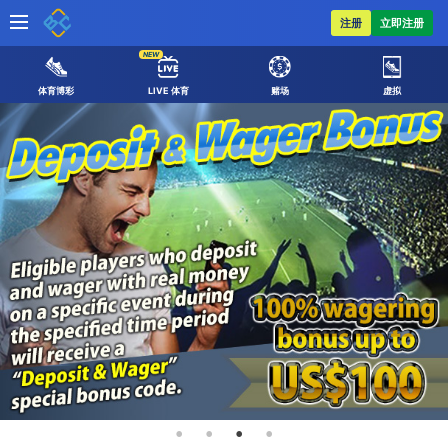
注册
立即注册
NEW
体育博彩
LIVE 体育
赌场
虚拟
線上體育博彩
中国（简体）
(0)
查询
小数赔率