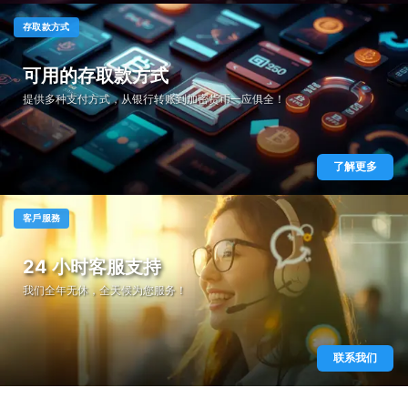
存取款方式
可用的存取款方式
提供多种支付方式，从银行转账到加密货币一应俱全！
了解更多
客戶服務
24 小时客服支持
我们全年无休，全天候为您服务！
联系我们