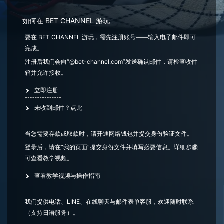
如何在 BET CHANNEL 游玩
要在 BET CHANNEL 游玩，需先注册账号——输入电子邮件即可
完成。
注册后我们会向“@bet-channel.com”发送确认邮件，请检查收件
箱并允许接收。
立即注册
未收到邮件？点此
当您需要存款或取款时，请开通网络钱包并提交身份验证文件。
登录后，请在“我的页面”提交身份文件并填写必要信息。详细步骤
可查看教学视频。
查看教学视频与操作指南
我们提供电话、LINE、在线聊天与邮件表单客服，欢迎随时联系
（支持日语服务）。