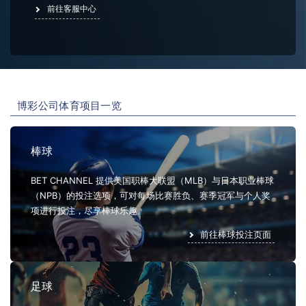
前往客服中心
博彩公司体育项目一览
棒球
BET CHANNEL 提供美国职棒大联盟（MLB）与日本职业棒球
（NPB）的投注选项，可对每场比赛胜负、赛季冠军与个人奖
项进行投注，尽享棒球乐趣。
前往棒球投注页面
足球