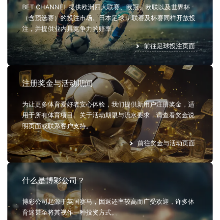
BET CHANNEL 提供欧洲四大联赛、欧冠、欧联以及世界杯
（含预选赛）的投注市场。日本足球 J 联赛及杯赛同样开放投
注，并提供业内具竞争力的赔率。
前往足球投注页面
注册奖金与活动期间
为让更多体育爱好者安心体验，我们提供新用户注册奖金，适
用于所有体育项目。关于活动期限与流水要求，请查看奖金说
明页面或联系客户支持。
前往奖金与活动页面
什么是博彩公司？
博彩公司起源于英国赛马，因返还率较高而广受欢迎，许多体
育迷甚至将其视作一种投资方式。