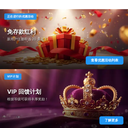
正在进行的优惠活动
免存款红利
新用户注册即送 20 美元！
查看优惠活动列表
VIP 计划
VIP 回馈计划
根据等级可获得丰厚奖励！
了解更多