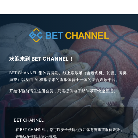
欢迎来到 BET CHANNEL！
BET CHANNEL 集体育博彩、线上娱乐场（含老虎机、轮盘、牌类
游戏）以及由 AI 模拟结果的虚拟体育于一体的综合娱乐平台。
开始体验前请先注册会员，只需提供电子邮件即可快速完成。
BET CHANNEL
在 BET CHANNEL，您可以安全便捷地投注体育赛事或股价走势，
并畅玩多样线上娱乐游戏。