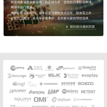
投注对象涵盖众多运动，以足球为首，也包括日本职业棒球、
网球等热门赛事。
博彩公司规则简明，基本就是预测胜负或冠军。除体育之外，
还可投注政治、娱乐等各类事件，是所有玩家的理想选择。
前往投注规则页面