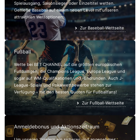
Spielausgang, Saisonsieger oder Einzeltitel wetten.
Genieße Baseball auf einem neuen Level mit unseren
attraktiven Wettoptionen.
Zur Baseball-Wettseite
Fußball
Wette bei BET CHANNEL auf die größten europäischen
Fußballligen, die Champions League, Europa League und
sogar auf WM-Qualifikationen und -Endrunden. Auch J-
League-Spiele und Pokalwettbewerbe stehen zur
Verfügung – mit den besten Quoten für Fußballfans!
Zur Fußball-Wettseite
Anmeldebonus und Aktionszeitraum
Um unseren Spielern ein sicheres und angenehmes