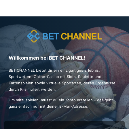
Willkommen bei BET CHANNEL!
BET CHANNEL bietet dir ein einzigartiges Erlebnis:
Sportwetten, Online-Casino mit Slots, Roulette und
Kartenspielen sowie virtuelle Sportarten, deren Ergebnisse
durch KI simuliert werden.
Um mitzuspielen, musst du ein Konto erstellen – das geht
ganz einfach nur mit deiner E-Mail-Adresse.