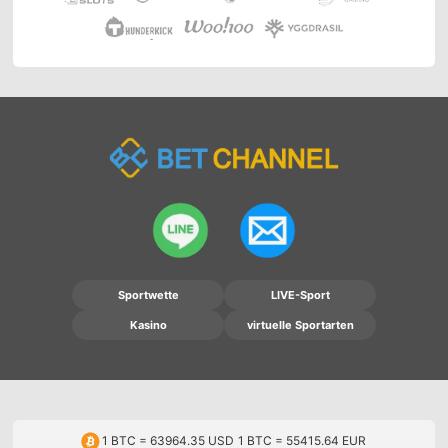
Sportwette
LIVE-Sport
Kasino
virtuelle Sportarten
1 BTC =
63964.35
USD
1 BTC =
55415.64
EUR