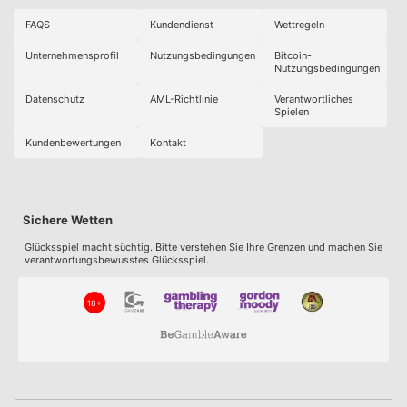
FAQS
Kundendienst
Wettregeln
Unternehmensprofil
Nutzungsbedingungen
Bitcoin-
Nutzungsbedingungen
Datenschutz
AML-Richtlinie
Verantwortliches
Spielen
Kundenbewertungen
Kontakt
Sichere Wetten
Glücksspiel macht süchtig. Bitte verstehen Sie Ihre Grenzen und machen Sie
verantwortungsbewusstes Glücksspiel.
18+