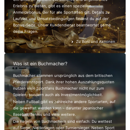
Erlebnis zu bieten, gibt es einen speziellen
Anmeldebonus, der für alle Sportarten gilt. Details zu
Laufzeit und Umsatzbedingungen findest du auf der
Bonus-Seite. Unser Kundendienst beantwortet gerne
deine Fragen.
Zu Boni und Aktionen
Was ist ein Buchmacher?
Buchmacher stammen ursprünglich aus dem britischen
Pferderennsport. Dank ihrer hohen Auszahlungsquoten
nutzen viele Sportfans Buchmacher nicht nur zum
Spielen, sondern auch als Investmentmöglichkeit.
Neben Fußball gibt es zahlreiche andere Sportarten, auf
die gewettet werden kann – darunter japanischer
Baseball, Tennis und viele weitere.
Die Regeln von Buchmachern sind einfach: Du wettest
auf Siege, Niederlagen oder Turniersieger. Neben Sport