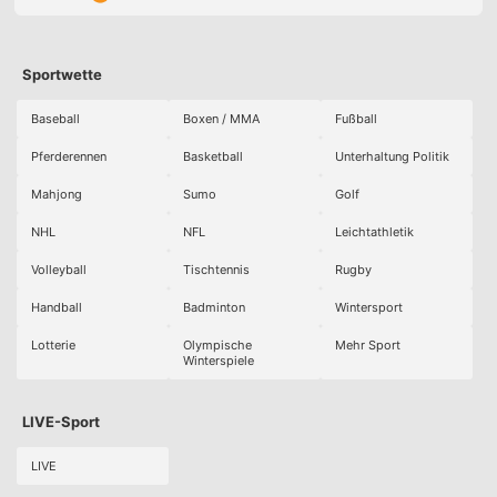
Sportwette
Baseball
Boxen / MMA
Fußball
Pferderennen
Basketball
Unterhaltung Politik
Mahjong
Sumo
Golf
NHL
NFL
Leichtathletik
Volleyball
Tischtennis
Rugby
Handball
Badminton
Wintersport
Lotterie
Olympische
Mehr Sport
Winterspiele
LIVE-Sport
LIVE