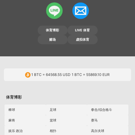
体育博彩
LIVE 体育
赌场
虚拟体育
1 BTC =
64568.55
USD
1 BTC =
55869.10
EUR
体育博彩
棒球
足球
拳击/综合格斗
麻将
篮球
赛马
娱乐 政治
相扑
高尔夫球