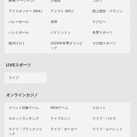
麻雀(マージャン)
大相撲
ゴルフ
アイスホッケー (NHL)
アメフト (NFL)
陸上競技・マラソン
バレーボール
卓球
ラグビー
ハンドボール
バドミントン
冬季スポーツ
格付けロト
2026年冬季オリンピ
その他スポーツ
ック
LIVEスポーツ
ライブ
オンラインカジノ
イベント対象ゲーム
NEWゲーム
スロット
スロットランキング
ライブカジノ
ライブ・バカラ
ライブ・ブラックジャ
ライブ・ポーカー
ライブ・ルーレット
ック