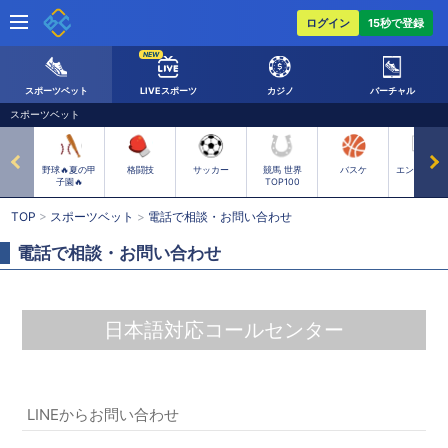
ログイン
15秒で登録
NEW
スポーツベット
LIVEスポーツ
カジノ
バーチャル
スポーツベット
日本語
(+9)
お問い合わせ
EUオッズ
野球🔥夏の甲
格闘技
サッカー
競馬 世界
バスケ
エンタメ 選
子園🔥
TOP100
TOP
>
スポーツベット
>
電話で相談・お問い合わせ
電話で相談・お問い合わせ
日本語対応コールセンター
LINEからお問い合わせ