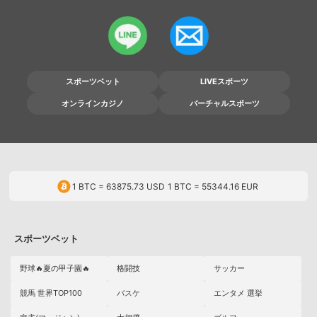
スポーツベット
LIVEスポーツ
オンラインカジノ
バーチャルスポーツ
1 BTC =
63875.73
USD
1 BTC =
55344.16
EUR
スポーツベット
野球🔥夏の甲子園🔥
格闘技
サッカー
競馬 世界TOP100
バスケ
エンタメ 選挙