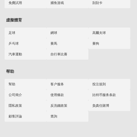
免費試用
捕鱼游戏
刮刮卡
虛擬體育
足球
網球
高爾夫球
乒乓球
賽馬
賽狗
汽車運動
自行車比賽
帮助
幫助
客户服务
投注規則
公司簡介
使用條款
比特币服务条款
隱私政策
反洗錢政策
負責任賭博
顧客評論
查詢