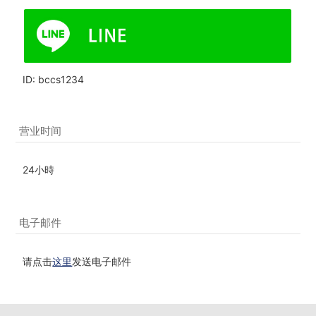
ID: bccs1234
营业时间
24小時
电子邮件
请点击
这里
发送电子邮件