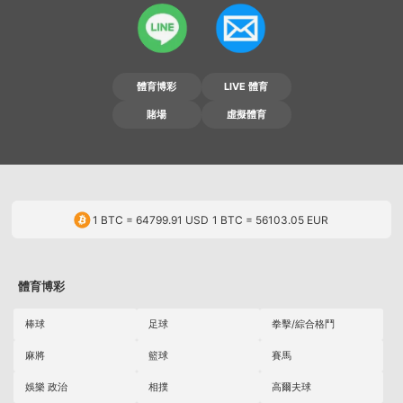
體育博彩
LIVE 體育
賭場
虛擬體育
1 BTC =
64799.91
USD
1 BTC =
56103.05
EUR
體育博彩
棒球
足球
拳擊/綜合格鬥
麻將
籃球
賽馬
娛樂 政治
相撲
高爾夫球