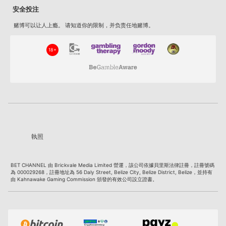
安全投注
赌博可以让人上瘾。 请知道你的限制，并负责任地赌博。
18+
執照
BET CHANNEL 由 Brickvale Media Limited 營運，該公司依據貝里斯法律註冊，註冊號碼
為 000029268，註冊地址為 56 Daly Street, Belize City, Belize District, Belize，並持有
由 Kahnawake Gaming Commission 頒發的有效公司設立證書。