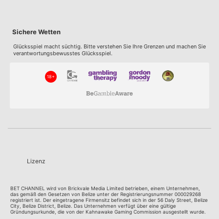
Sichere Wetten
Glücksspiel macht süchtig. Bitte verstehen Sie Ihre Grenzen und machen Sie
verantwortungsbewusstes Glücksspiel.
18+
Lizenz
BET CHANNEL wird von Brickvale Media Limited betrieben, einem Unternehmen,
das gemäß den Gesetzen von Belize unter der Registrierungsnummer 000029268
registriert ist. Der eingetragene Firmensitz befindet sich in der 56 Daly Street, Belize
City, Belize District, Belize. Das Unternehmen verfügt über eine gültige
Gründungsurkunde, die von der Kahnawake Gaming Commission ausgestellt wurde.