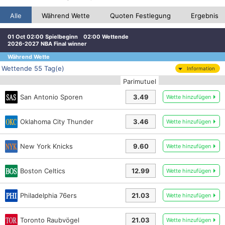
Alle
Während Wette
Quoten Festlegung
Ergebnis
01 Oct 02:00 Spielbeginn 02:00 Wettende
2026-2027 NBA Final winner
Während Wette
Wettende
55 Tag(e)
Information
Wette hinzufügen
Parimutuel
3.49
San Antonio Sporen
Wette hinzufügen
3.46
Oklahoma City Thunder
Wette hinzufügen
9.60
New York Knicks
Wette hinzufügen
12.99
Boston Celtics
Wette hinzufügen
21.03
Philadelphia 76ers
Wette hinzufügen
21.03
Toronto Raubvögel
Wette hinzufügen