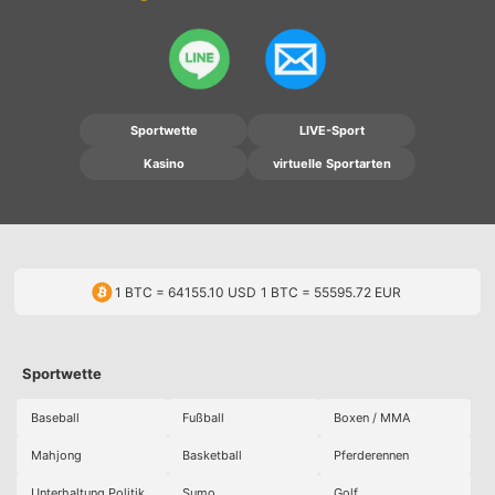
Sportwette
LIVE-Sport
Kasino
virtuelle Sportarten
1 BTC =
64155.10
USD
1 BTC =
55595.72
EUR
Sportwette
Baseball
Fußball
Boxen / MMA
Mahjong
Basketball
Pferderennen
Unterhaltung Politik
Sumo
Golf