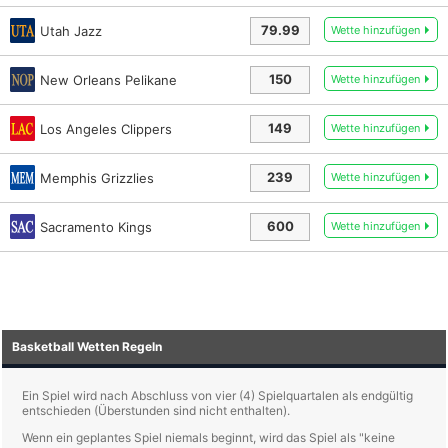
79.99
Utah Jazz
Wette hinzufügen
150
New Orleans Pelikane
Wette hinzufügen
149
Los Angeles Clippers
Wette hinzufügen
239
Memphis Grizzlies
Wette hinzufügen
600
Sacramento Kings
Wette hinzufügen
Basketball Wetten Regeln
Ein Spiel wird nach Abschluss von vier (4) Spielquartalen als endgültig
entschieden (Überstunden sind nicht enthalten).
Wenn ein geplantes Spiel niemals beginnt, wird das Spiel als "keine