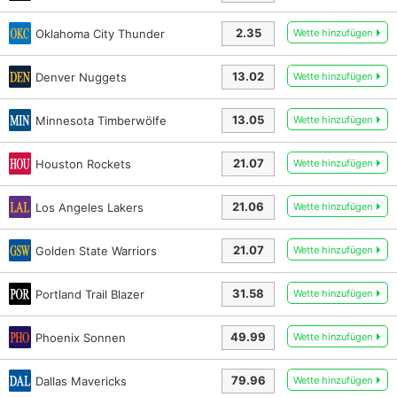
2.35
Oklahoma City Thunder
Wette hinzufügen
13.02
Denver Nuggets
Wette hinzufügen
13.05
Minnesota Timberwölfe
Wette hinzufügen
21.07
Houston Rockets
Wette hinzufügen
21.06
Los Angeles Lakers
Wette hinzufügen
21.07
Golden State Warriors
Wette hinzufügen
31.58
Portland Trail Blazer
Wette hinzufügen
49.99
Phoenix Sonnen
Wette hinzufügen
79.96
Dallas Mavericks
Wette hinzufügen