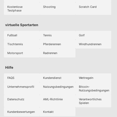
Kostenlose
Shooting
Scratch Card
Testphase
virtuelle Sportarten
Fußball
Tennis
Golf
Tischtennis
Pferderennen
Windhundrennen
Motorsport
Radrennen
Hilfe
FAQS
Kundendienst
Wettregeln
Unternehmensprofil
Nutzungsbedingungen
Bitcoin-
Nutzungsbedingungen
Datenschutz
AML-Richtlinie
Verantwortliches
Spielen
Kundenbewertungen
Kontakt