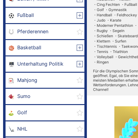
・Cing Fechten ・Fußball
・Golf ・Gymnastik
Fußball
・Handball ・Feldhockey
・Judo ・Karate
・Moderner Pentathlon ・
Pferderennen
・Rugby ・Segeln
・Schießen ・Skateboard
・Klettern ・Surfen
・Tischtennis ・Taekwon
Basketball
・Tennis ・Triathlon
・Volleyball ・Gewichthe
・Ringen
Unterhaltung Politik
Für die Olympischen Somme
geöffnet. Egal, ob Sie ei
Mahjong
meisten Medaillen erhalte
Wettanforderungen. Lehnen
Channel!
Sumo
Golf
NHL