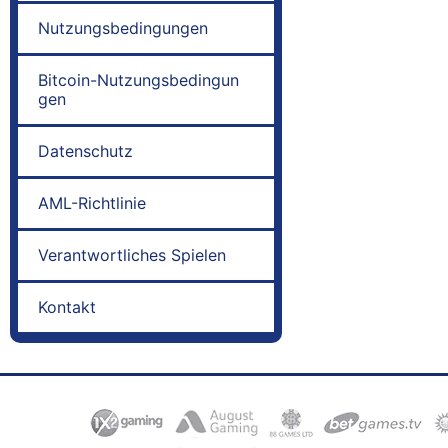
Nutzungsbedingungen
Bitcoin-Nutzungsbedingun
gen
Datenschutz
AML-Richtlinie
Verantwortliches Spielen
Kontakt