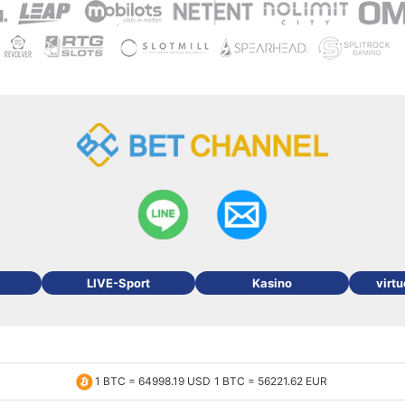
LIVE-Sport
Kasino
virtu
1 BTC =
64998.19
USD
1 BTC =
56221.62
EUR