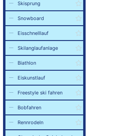
Skisprung
Snowboard
Eisschnelllauf
Skilanglaufanlage
Biathlon
Eiskunstlauf
Freestyle ski fahren
Bobfahren
Rennrodeln