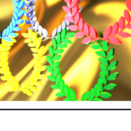
Art der
Gewinnchancen
Dezimalquoten
Bruchchancen
Amerikanische
Gewinnchancen