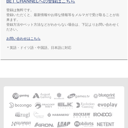
BET CHANNELへの登録はこちら
登録は無料です。
登録いただくと、最新情報やお得な情報等をメルマガで受け取ることが出
来ます。
登録方法やベット方法などがわからない場合は、下記よりお問い合わせく
ださい。
お問い合わせはこちら
＊英語・ドイツ語・中国語。日本語に対応