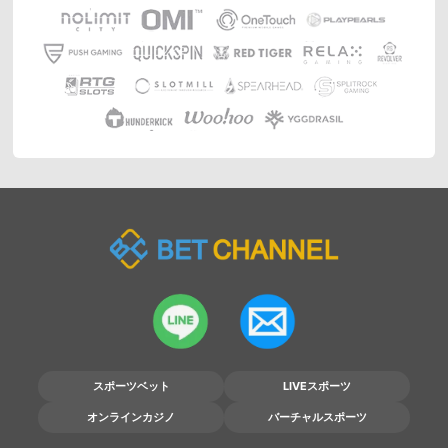
スポーツベット
LIVEスポーツ
オンラインカジノ
バーチャルスポーツ