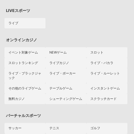
LIVEスポーツ
ライブ
オンラインカジノ
イベント対象ゲーム
NEWゲーム
スロット
スロットランキング
ライブカジノ
ライブ・バカラ
ライブ・ブラックジャ
ライブ・ポーカー
ライブ・ルーレット
ック
その他のライブゲーム
テーブルゲーム
インスタントゲーム
無料カジノ
シューティングゲーム
スクラッチカード
バーチャルスポーツ
サッカー
テニス
ゴルフ