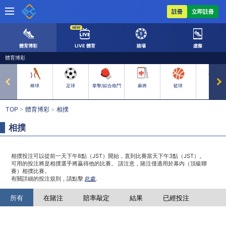
註冊
立即註冊
NEW
體育博彩
LIVE 體育
賭場
虛擬
體育博彩
中國（繁體）
(+8)
查詢
小數賠率
棒球
足球
拳擊/綜合格鬥
麻將
籃球
賽馬
TOP
>
體育博彩
>
相撲
相撲
相撲投注可以從前一天下午8點（JST）開始，直到比賽當天下午3點（JST）。
可用的投注將是相撲選手將贏得他的比賽。 請注意，賭注僅適用於幕內（頂級聯
賽）相撲比賽。
有關詳細的投注規則，請點擊
此處
.
所有
在賭注
賠率敲定
結果
已經投注