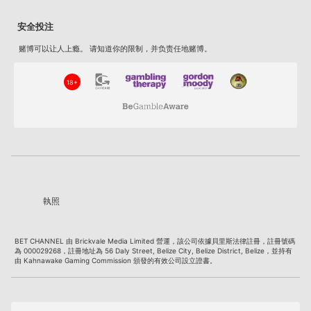
安全投注
赌博可以让人上瘾。 请知道你的限制，并负责任地赌博。
18+
執照
BET CHANNEL 由 Brickvale Media Limited 營運，該公司依據貝里斯法律註冊，註冊號碼
為 000029268，註冊地址為 56 Daly Street, Belize City, Belize District, Belize，並持有
由 Kahnawake Gaming Commission 頒發的有效公司設立證書。