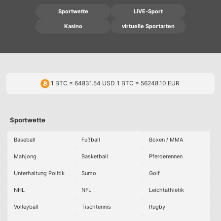
Sportwette
LIVE-Sport
Kasino
virtuelle Sportarten
1 BTC =
64831.54
USD
1 BTC =
56248.10
EUR
Sportwette
Baseball
Fußball
Boxen / MMA
Mahjong
Basketball
Pferderennen
Unterhaltung Politik
Sumo
Golf
NHL
NFL
Leichtathletik
Volleyball
Tischtennis
Rugby