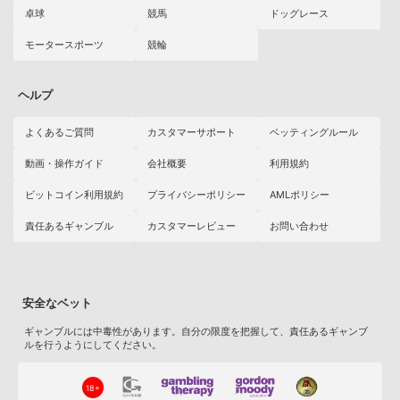
卓球
競馬
ドッグレース
モータースポーツ
競輪
ヘルプ
よくあるご質問
カスタマーサポート
ベッティングルール
動画・操作ガイド
会社概要
利用規約
ビットコイン利用規約
プライバシーポリシー
AMLポリシー
責任あるギャンブル
カスタマーレビュー
お問い合わせ
安全なベット
ギャンブルには中毒性があります。自分の限度を把握して、責任あるギャンブ
ルを行うようにしてください。
18+