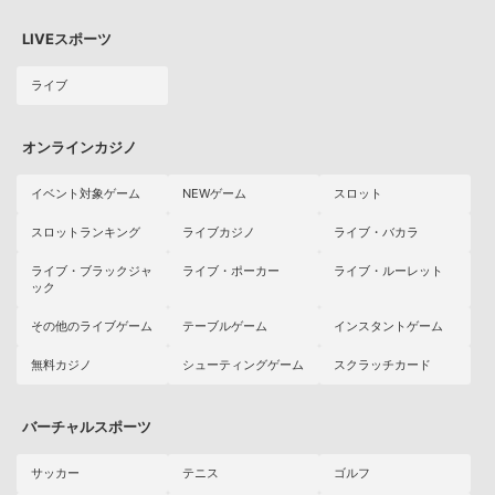
LIVEスポーツ
ライブ
オンラインカジノ
イベント対象ゲーム
NEWゲーム
スロット
スロットランキング
ライブカジノ
ライブ・バカラ
ライブ・ブラックジャ
ライブ・ポーカー
ライブ・ルーレット
ック
その他のライブゲーム
テーブルゲーム
インスタントゲーム
無料カジノ
シューティングゲーム
スクラッチカード
バーチャルスポーツ
サッカー
テニス
ゴルフ