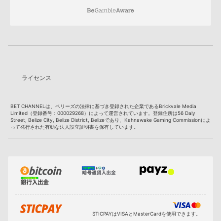
ライセンス
BET CHANNELは、ベリーズの法律に基づき登録された企業であるBrickvale Media
Limited（登録番号：000029268）によって運営されています。登録住所は56 Daly
Street, Belize City, Belize District, Belizeであり、Kahnawake Gaming Commissionによ
って発行された有効な法人設立証明書を保有しています。
STICPAYはVISAとMasterCardを使用できます。