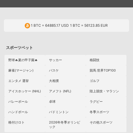
1 BTC =
64885.17
USD
1 BTC =
56123.85
EUR
スポーツベット
野球🔥夏の甲子園🔥
サッカー
格闘技
麻雀(マージャン)
バスケ
競馬 世界TOP100
エンタメ 選挙
大相撲
ゴルフ
アイスホッケー (NHL)
アメフト (NFL)
陸上競技・マラソン
バレーボール
卓球
ラグビー
ハンドボール
バドミントン
冬季スポーツ
格付けロト
2026年冬季オリンピ
その他スポーツ
ック