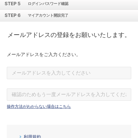
STEP 5
ログインパスワード確認
STEP 6
マイアカウント開設完了
メールアドレスの登録をお願いいたします。
メールアドレスをご入力ください。
操作方法がわからない場合はこちら
利用規約