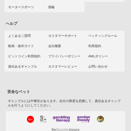
モータースポーツ
競輪
ヘルプ
よくあるご質問
カスタマーサポート
ベッティングルール
動画・操作ガイド
会社概要
利用規約
ビットコイン利用規約
プライバシーポリシー
AMLポリシー
責任あるギャンブル
カスタマーレビュー
お問い合わせ
安全なベット
ギャンブルには中毒性があります。自分の限度を把握して、責任あるギャンブ
ルを行うようにしてください。
18+