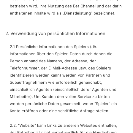
betrieben wird. Ihre Nutzung des Bet Channel und der darin
enthaltenen Inhalte wird als „Dienstleistung“ bezeichnet.
2. Verwendung von persönlichen Informationen
2.1 Persönliche Informationen des Spielers (dh.
Informationen über den Spieler, Daten durch denen die
Person anhand des Namens, der Adresse, der
Telefonnummer, der E-Mail-Adresse usw. des Spielers
identifizieren werden kann) werden von Partnern und
Subauftragnehmern wie erforderlich gehandhabt,
einschließlich Agenten (einschließlich derer Agenten und
Mitarbeiter). Um Kunden den vollen Service zu bieten
werden persönliche Daten gesammelt, wenn "Spieler" ein
Konto eröffnen oder eine schriftliche Anfrage stellen.
2.2. "Website" kann Links zu anderen Websites enthalten,
der Betreiber ist nicht verantwortlich für die Handhabung