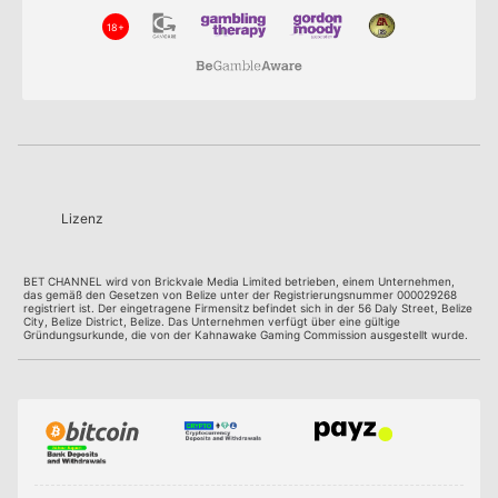
18+
Lizenz
BET CHANNEL wird von Brickvale Media Limited betrieben, einem Unternehmen,
das gemäß den Gesetzen von Belize unter der Registrierungsnummer 000029268
registriert ist. Der eingetragene Firmensitz befindet sich in der 56 Daly Street, Belize
City, Belize District, Belize. Das Unternehmen verfügt über eine gültige
Gründungsurkunde, die von der Kahnawake Gaming Commission ausgestellt wurde.