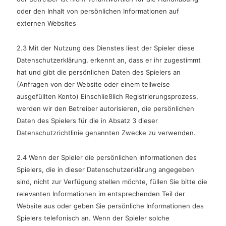
oder den Inhalt von persönlichen Informationen auf
externen Websites
2.3 Mit der Nutzung des Dienstes liest der Spieler diese
Datenschutzerklärung, erkennt an, dass er ihr zugestimmt
hat und gibt die persönlichen Daten des Spielers an
(Anfragen von der Website oder einem teilweise
ausgefüllten Konto) Einschließlich Registrierungsprozess,
werden wir den Betreiber autorisieren, die persönlichen
Daten des Spielers für die in Absatz 3 dieser
Datenschutzrichtlinie genannten Zwecke zu verwenden.
2.4 Wenn der Spieler die persönlichen Informationen des
Spielers, die in dieser Datenschutzerklärung angegeben
sind, nicht zur Verfügung stellen möchte, füllen Sie bitte die
relevanten Informationen im entsprechenden Teil der
Website aus oder geben Sie persönliche Informationen des
Spielers telefonisch an. Wenn der Spieler solche