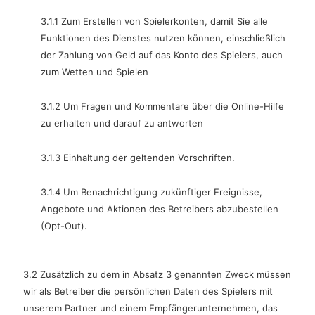
3.1.1 Zum Erstellen von Spielerkonten, damit Sie alle
Funktionen des Dienstes nutzen können, einschließlich
der Zahlung von Geld auf das Konto des Spielers, auch
zum Wetten und Spielen
3.1.2 Um Fragen und Kommentare über die Online-Hilfe
zu erhalten und darauf zu antworten
3.1.3 Einhaltung der geltenden Vorschriften.
3.1.4 Um Benachrichtigung zukünftiger Ereignisse,
Angebote und Aktionen des Betreibers abzubestellen
(Opt-Out).
3.2 Zusätzlich zu dem in Absatz 3 genannten Zweck müssen
wir als Betreiber die persönlichen Daten des Spielers mit
unserem Partner und einem Empfängerunternehmen, das