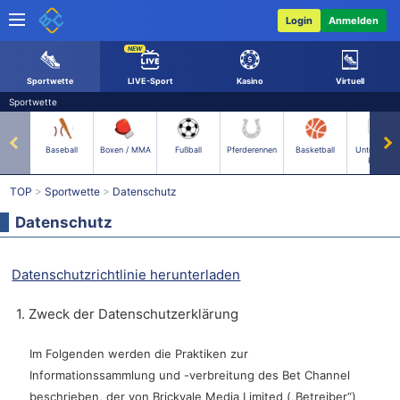
Login
Anmelden
NEW
Sportwette
LIVE-Sport
Kasino
Virtuell
Sportwette
Deutsch
(+2)
Kontakt
Dezimalquoten
Baseball
Boxen / MMA
Fußball
Pferderennen
Basketball
Unterhaltun
Politik
TOP
>
Sportwette
>
Datenschutz
Datenschutz
Datenschutzrichtlinie herunterladen
1. Zweck der Datenschutzerklärung
Im Folgenden werden die Praktiken zur
Informationssammlung und -verbreitung des Bet Channel
beschrieben, der von Brickvale Media Limited („Betreiber“)