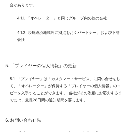
合があります。
4.1.1. 「オペレーター」と同じグループ内の他の会社
4.1.2. 欧州経済地域外に拠点をおくパートナー、および下請
会社
5. 「プレイヤーの個人情報」の更新
5.1. 「プレイヤー」は「カスタマー・サービス」に問い合せをし
て、「オペレーター」が保持する「プレイヤーの個人情報」のコ
ピーを入手することができます。 当社がその依頼にお応えするま
でには、最長28日間の通知期間を要します。
6. お問い合わせ先