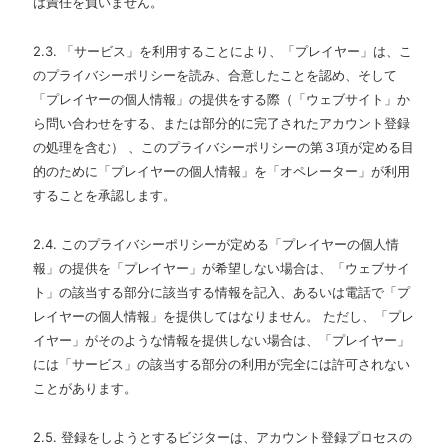
は責任を負いません。
2.3. 「サービス」を利用することにより、「プレイヤー」は、こ
のプライバシーポリシーを読み、合意したことを認め、そして
「プレイヤーの個人情報」の提供をする際（「ウェブサイト」か
ら問い合わせをする、または部分的に完了されたアカウント登録
の処理を含む） 、このプライバシーポリシーの第３項が定める目
的のために「プレイヤーの個人情報」を「オペレーター」が利用
することを承認します。
2.4. このプライバシーポリシーが定める「プレイヤーの個人情
報」の提供を「プレイヤー」が希望しない場合は、「ウェブサイ
ト」の該当する部分に該当する情報を記入、あるいは電話で「プ
レイヤーの個人情報」を提供してはなりません。 ただし、「プレ
イヤー」がそのような情報を提供しない場合は、「プレイヤー」
には「サービス」の該当する部分の利用が完全には許可されない
ことがあります。
2.5. 登録をしようとするビジターは、アカウント登録プロセスの