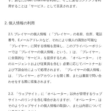
す。あなたがBet Channelを利用し、そこにあるコンテンツを利
用することは「サービス」として言及されます。
2. 個人情報の利用
2.1. プレイヤーの個人情報 （「プレイヤー」の名前、住所、電話
番号、Eメールアドレスなど、それにより個人の識別が可能な
「プレイヤー」に関する情報を意味し、このプライバシーポリシ
ーでは「プレイヤーの個人情報」という。）は、「プレイヤー」
に全面的な「サービス」を提供するため、「オペレーター」（そ
のエージェントおよび従業員を含む）必要に応じてパートナーお
よび下請会社によって処理されます。 「プレイヤーの個人情報」
は、「プレイヤー」がアカウントを開く際、または書面で問い合
わせをする際に収集されます。
2.2. 「ウェブサイト」に「オペレーター」以外が管理するウェブ
サイトへのリンクを含む場合がありますが、「オペレーター」は
そのようウェブサイトの個人情報の取扱い、または内容について