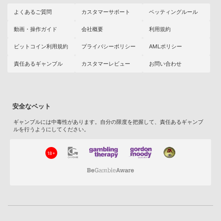
よくあるご質問
カスタマーサポート
ベッティングルール
動画・操作ガイド
会社概要
利用規約
ビットコイン利用規約
プライバシーポリシー
AMLポリシー
責任あるギャンブル
カスタマーレビュー
お問い合わせ
安全なベット
ギャンブルには中毒性があります。自分の限度を把握して、責任あるギャンブ
ルを行うようにしてください。
18+