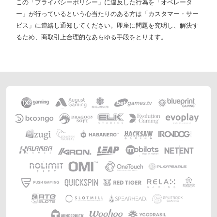
この「プライバシーポリシー」に違反した行為を「オペレータ
ー」が行っているという心当たりのある方は「カスタマー・サー
ビス」に連絡し通知してください。即座に問題を究明し、解決す
るため、商取引上合理的なあらゆる手段をとります。