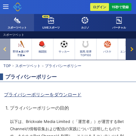
ログイン
15秒で登録
NEW
スポーツベット
LIVEスポーツ
カジノ
バーチャル
スポーツベット
日本語
(+9)
お問い合わせ
EUオッズ
野球🔥夏の甲
格闘技
サッカー
競馬 世界
バスケ
エンタメ 選
子園🔥
TOP100
TOP
>
スポーツベット
>
プライバシーポリシー
プライバシーポリシー
プライバシーポリシーをダウンロード
1. プライバシーポリシーの目的
以下は、Brickvale Media Limited（「運営者」）が運営するBet
Channelの情報収集および配信の実践について説明したもので