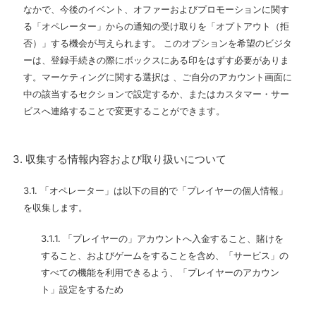
なかで、今後のイベント、オファーおよびプロモーションに関す
る「オペレーター」からの通知の受け取りを「オプトアウト（拒
否）」する機会が与えられます。 このオプションを希望のビジタ
ーは、登録手続きの際にボックスにある印をはずす必要がありま
す。マーケティングに関する選択は 、ご自分のアカウント画面に
中の該当するセクションで設定するか、またはカスタマー・サー
ビスへ連絡することで変更することができます。
3. 収集する情報内容および取り扱いについて
3.1. 「オペレーター」は以下の目的で「プレイヤーの個人情報」
を収集します。
3.1.1. 「プレイヤーの」アカウントへ入金すること、賭けを
すること、およびゲームをすることを含め、「サービス」の
すべての機能を利用できるよう、「プレイヤーのアカウン
ト」設定をするため